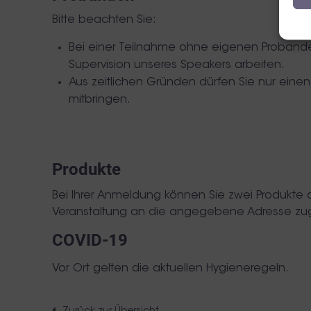
Bitte beachten Sie:
Bei einer Teilnahme ohne eigenen Probande
Supervision unseres Speakers arbeiten.
Aus zeitlichen Gründen dürfen Sie nur eine
mitbringen.
Produkte
Bei Ihrer Anmeldung können Sie zwei Produkte 
Veranstaltung an die angegebene Adresse zu
COVID-19
Vor Ort gelten die aktuellen Hygieneregeln.