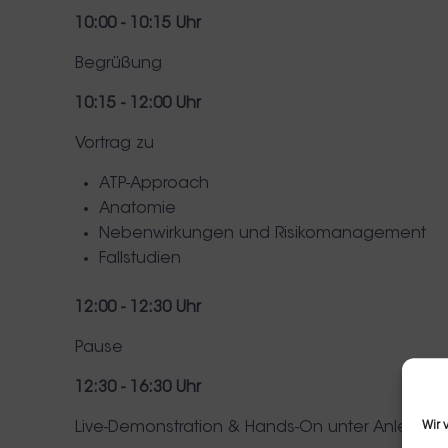
10:00 - 10:15 Uhr
Begrüßung
10:15 - 12:00 Uhr
Vortrag zu
ATP-Approach
Anatomie
Nebenwirkungen und Risikomanagement
Fallstudien
12:00 - 12:30 Uhr
Pause
12:30 - 16:30 Uhr
Wir 
Live-Demonstration & Hands-On unter Anleitung 