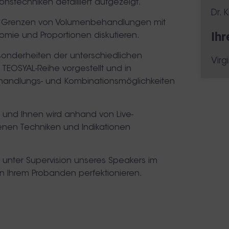
onstechniken detailliert aufgezeigt.
Dr. 
d Grenzen von Volumenbehandlungen mit
Ihr
omie und Proportionen diskutieren.
sonderheiten der unterschiedlichen
Virg
 TEOSYAL-Reihe vorgestellt und in
handlungs- und Kombinationsmöglichkeiten
s und Ihnen wird anhand von Live-
nen Techniken und Indikationen
 unter Supervision unseres Speakers im
an Ihrem Probanden perfektionieren.