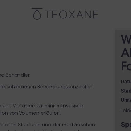
W
A
F
ene Behandler.
Dat
unterschiedlichen Behandlungskonzepten
Stad
Uhrz
e und Verfahren zur minimalinvasiven
Leid
tion von Volumen erläutert.
Sp
ischen Strukturen und der medizinischen