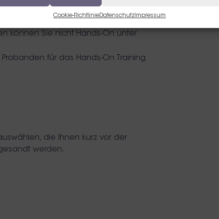
Cookie-Richtlinie
Datenschutz
Impressum
n können Sie nicht Hands-On unter
n Probanden für das Hands-On Training
auswählen, die Ihnen kurz vor der
gesandt werden.