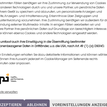
estimmten Fällen benötigen wir Ihre Zustimmung zur Verwendung von Cookies
anderen Technologien durch uns und unsere Partner, um persönliche Daten
Ihrem Gerät zu speichern und abzurufen, um personalisierte Anzeigen und
lte, Anzeigen- und Inhaltemessung, Erkenntnisse über Zielgruppen und
uktentwicklung vorzunehmen. Ihre Zustimmung benötigen wir außerdem für d
indung externer Multimedia- Inhalte. In einigen Fällen verarbeiten wir und
re Partner Ihre persönlichen Daten auf Grundlage von berechtigtem Interesse.
i können ebenso Cookies und andere Technologien eingesetzt werden.
 umfasst auch Ihre Einwilligung in die Übermittlung bestimmter
onenbezogener Daten in Drittländer, u.a. die USA, nach Art. 49 (1) (a) DSGVO.
Klicken Sie auf „Ich stimme zu“, um
r Einstellungen erhalten Sie dazu detaillierte Informationen und können wähle
Google maps zu aktivieren
können Ihre Auswahl jederzeit im Cookie-Manager am Seitenende rechts
Cookie-Richtlinie
rrufen oder anpassen.
ICH STIMME ZU
ste verwalten
KZEPTIEREN
ABLEHNEN
VOREINSTELLUNGEN ANZEIG