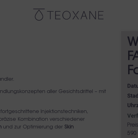
W
F
F
andler
.
Dat
dlungskonzepten aller Gesichtsdrittel – mit
Stad
Uhrz
rtgeschrittene Injektionstechniken,
Verf
 präzise Kombination verschiedener
Prei
n
und zur Optimierung der
Skin
590 