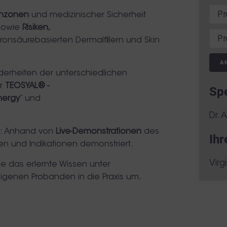
enzonen
und medizinischer Sicherheit
 sowie
Risiken,
ronsäurebasierten Dermalfillern und Skin
A
derheiten der unterschiedlichen
er
TEOSYAL® -
Sp
nergy
” und
Dr. 
is: Anhand von
Live-Demonstrationen
des
Ihr
n und Indikationen demonstriert.
Virg
e das erlernte Wissen unter
igenen Probanden in die Praxis um.