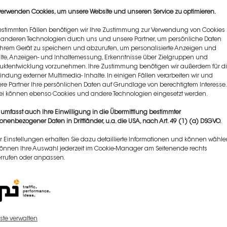
verwenden Cookies, um unsere Website und unseren Service zu optimieren.
estimmten Fällen benötigen wir Ihre Zustimmung zur Verwendung von Cookies
und Supervision von Dr.
Britz.
anderen Technologien durch uns und unsere Partner, um persönliche Daten
Ihrem Gerät zu speichern und abzurufen, um personalisierte Anzeigen und
lte, Anzeigen- und Inhaltemessung, Erkenntnisse über Zielgruppen und
uktentwicklung vorzunehmen. Ihre Zustimmung benötigen wir außerdem für d
indung externer Multimedia- Inhalte. In einigen Fällen verarbeiten wir und
re Partner Ihre persönlichen Daten auf Grundlage von berechtigtem Interesse.
i können ebenso Cookies und andere Technologien eingesetzt werden.
 umfasst auch Ihre Einwilligung in die Übermittlung bestimmter
onenbezogener Daten in Drittländer, u.a. die USA, nach Art. 49 (1) (a) DSGVO.
r Einstellungen erhalten Sie dazu detaillierte Informationen und können wähle
können Ihre Auswahl jederzeit im Cookie-Manager am Seitenende rechts
Klicken Sie auf „Ich stimme zu“, um
rrufen oder anpassen.
Google maps zu aktivieren
Cookie-Richtlinie
ICH STIMME ZU
ste verwalten