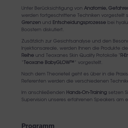
Unter Berücksichtigung von
Anatomie, Gefahr
werden fortgeschrittene Techniken vorgestellt
Grenzen
und
Entscheidungsprozesse
bei hyalu
Boostern diskutiert.
Zusätzlich zur Gesichtsanalyse und den Beson
Injektionsareale, werden Ihnen die Produkte d
Reihe
und Teoxanes Skin Quality Protokolle “
R-E
“
Teoxane BabyGLOW™
” vorgestellt.
Nach dem Theorieteil geht es über in die Prax
Referenten werden die verschiedenen Technike
Im anschließenden
Hands-On-Training
setzen Si
Supervision unseres erfahrenen Speakers am e
Programm