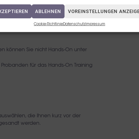
KZEPTIEREN
ABLEHNEN
VOREINSTELLUNGEN ANZEIG
Cookie-Richtlinie
Datenschutz
Impressum
n können Sie nicht Hands-On unter
n Probanden für das Hands-On Training
auswählen, die Ihnen kurz vor der
gesandt werden.