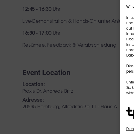
Wir 
12:45 - 16:30 Uhr
In b
Live-Demonstration & Hands-On unter Anleitung 
und 
auf 
16:30 - 17:00 Uhr
Inha
Prod
Einb
Resümee, Feedback & Verabschiedung
unse
Dabe
Dies
Event Location
pers
Unte
Location:
Sie 
Praxis Dr. Andreas Britz
wide
Adresse:
,
20535 Hamburg
Alfredstraße 11 - Haus A
Dien