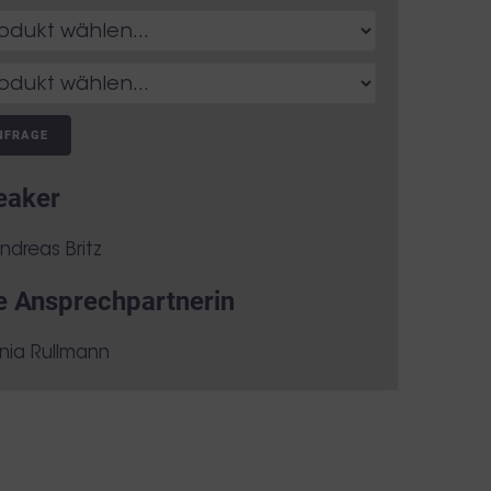
NFRAGE
eaker
Andreas Britz
e Ansprechpartnerin
inia Rullmann