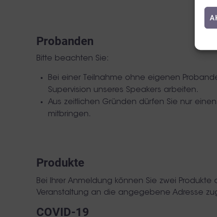
A
Probanden
Bitte beachten Sie:
Bei einer Teilnahme ohne eigenen Probande
Supervision unseres Speakers arbeiten.
Aus zeitlichen Gründen dürfen Sie nur eine
mitbringen.
Produkte
Bei Ihrer Anmeldung können Sie zwei Produkte 
Veranstaltung an die angegebene Adresse zu
COVID-19