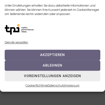
Unter Einstellungen erhalten Sie dazu detaillierte Informationen und
E-Mail:
können wählen. Sie können Ihre Auswahl jederzeit im Cookie-Manager
am Seitenende rechts widerrufen oder anpassen.
v.rullmann@teoxane.com
Telefon:
+4917680723678
Dienste verwalten
AKZEPTIEREN
ABLEHNEN
VOREINSTELLUNGEN ANZEIGEN
© 2023 TEOXANE Deutschland GmbH
Cookie-Richtlinie
Datenschutz
Impressum