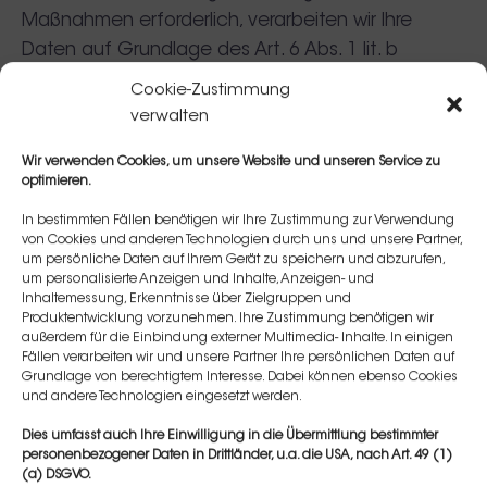
Maßnahmen erforderlich, verarbeiten wir Ihre
Daten auf Grundlage des Art. 6 Abs. 1 lit. b
DSGVO. Des Weiteren verarbeiten wir Ihre Daten,
Cookie-Zustimmung
sofern diese zur Erfüllung einer rechtlichen
verwalten
Verpflichtung erforderlich sind auf Grundlage von
Wir verwenden Cookies, um unsere Website und unseren Service zu
Art. 6 Abs. 1 lit. c DSGVO. Die Datenverarbeitung
optimieren.
kann ferner auf Grundlage unseres berechtigten
In bestimmten Fällen benötigen wir Ihre Zustimmung zur Verwendung
Interesses nach Art. 6 Abs. 1 lit. f DSGVO erfolgen.
von Cookies und anderen Technologien durch uns und unsere Partner,
Über die jeweils im Einzelfall einschlägigen
um persönliche Daten auf Ihrem Gerät zu speichern und abzurufen,
um personalisierte Anzeigen und Inhalte, Anzeigen- und
Rechtsgrundlagen wird in den folgenden
Inhaltemessung, Erkenntnisse über Zielgruppen und
Absätzen dieser Datenschutzerklärung informiert.
Produktentwicklung vorzunehmen. Ihre Zustimmung benötigen wir
außerdem für die Einbindung externer Multimedia- Inhalte. In einigen
Hinweis zur
Fällen verarbeiten wir und unsere Partner Ihre persönlichen Daten auf
Grundlage von berechtigtem Interesse. Dabei können ebenso Cookies
und andere Technologien eingesetzt werden.
Datenweitergabe in die USA
Dies umfasst auch Ihre Einwilligung in die Übermittlung bestimmter
personenbezogener Daten in Drittländer, u.a. die USA, nach Art. 49 (1)
und sonstige Drittstaaten
(a) DSGVO.