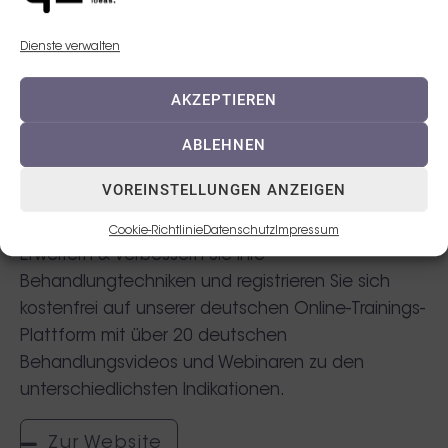
Dienste verwalten
AKZEPTIEREN
ABLEHNEN
VOREINSTELLUNGEN ANZEIGEN
TEOXANE Training
Cookie-Richtlinie
Datenschutz
Impressum
Erweitern & verbessern Sie Ihre
Behandlungtechniken und registrieren Sie sich
kostenfrei auf unserer deutschen Online-Trainings-
Plattform mit über 20 deutschen
Behandlungsvideos und Webinaren zu den
unterschiedlichsten Indikationen.
Zur Website