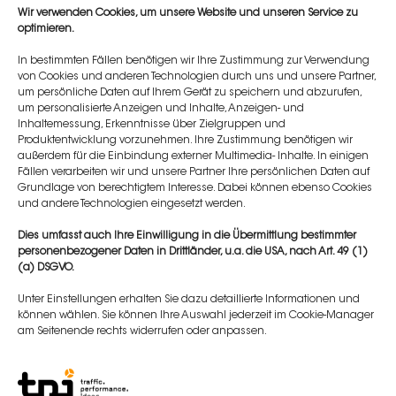
Ausbildungen für die richtige Injektion von
Wir verwenden Cookies, um unsere Website und unseren Service zu
Dermalfillern zu sein. Wir bieten unseren Kunden
optimieren.
klinisch relevante, maßgeschneiderte und
In bestimmten Fällen benötigen wir Ihre Zustimmung zur Verwendung
vernetzte Schulungen an, die von unseren
von Cookies und anderen Technologien durch uns und unsere Partner,
um persönliche Daten auf Ihrem Gerät zu speichern und abzurufen,
nationalen und internationalen Referenten
um personalisierte Anzeigen und Inhalte, Anzeigen- und
entwickelt und durchgeführt werden, um
Inhaltemessung, Erkenntnisse über Zielgruppen und
Produktentwicklung vorzunehmen. Ihre Zustimmung benötigen wir
medizinisch-ästhetische Behandlungen und
außerdem für die Einbindung externer Multimedia- Inhalte. In einigen
Techniken kontinuierlich zu verbessern.
Fällen verarbeiten wir und unsere Partner Ihre persönlichen Daten auf
Grundlage von berechtigtem Interesse. Dabei können ebenso Cookies
und andere Technologien eingesetzt werden.
Weiterlesen...
Dies umfasst auch Ihre Einwilligung in die Übermittlung bestimmter
personenbezogener Daten in Drittländer, u.a. die USA, nach Art. 49 (1)
(a) DSGVO.
Unter Einstellungen erhalten Sie dazu detaillierte Informationen und
können wählen. Sie können Ihre Auswahl jederzeit im Cookie-Manager
am Seitenende rechts widerrufen oder anpassen.