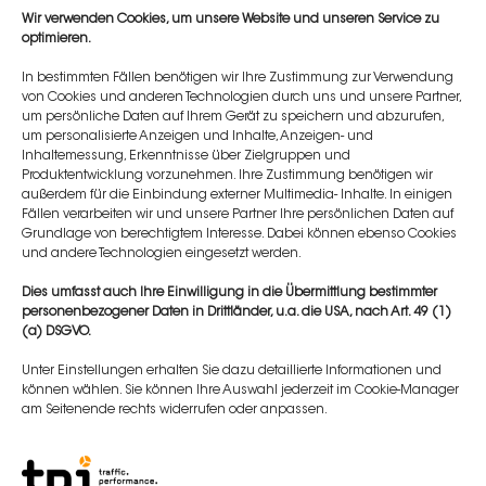
Dr. Güney wurde 1983 in Ankara in der Türkei
Wir verwenden Cookies, um unsere Website und unseren Service zu
geboren.
optimieren.
Er hat sein Medizinstudium an der Ankara
In bestimmten Fällen benötigen wir Ihre Zustimmung zur Verwendung
von Cookies und anderen Technologien durch uns und unsere Partner,
University School of Medicine absolviert, mit
um persönliche Daten auf Ihrem Gerät zu speichern und abzurufen,
anschließender Ausbildung zum Facharzt für
um personalisierte Anzeigen und Inhalte, Anzeigen- und
Inhaltemessung, Erkenntnisse über Zielgruppen und
Plastische, Rekonstruktive und Ästhetische
Produktentwicklung vorzunehmen. Ihre Zustimmung benötigen wir
Chirurgie an der Gazi University School of
außerdem für die Einbindung externer Multimedia- Inhalte. In einigen
Fällen verarbeiten wir und unsere Partner Ihre persönlichen Daten auf
Medicine
Grundlage von berechtigtem Interesse. Dabei können ebenso Cookies
und andere Technologien eingesetzt werden.
Folgende weitere Stationen schlossen sich
Dies umfasst auch Ihre Einwilligung in die Übermittlung bestimmter
an:
personenbezogener Daten in Drittländer, u.a. die USA, nach Art. 49 (1)
(a) DSGVO.
Konya Training and Research Hospital als
Unter Einstellungen erhalten Sie dazu detaillierte Informationen und
Facharzt für Plastische, Rekonstruktive
können wählen. Sie können Ihre Auswahl jederzeit im Cookie-Manager
und Ästhetische Chirurgie
am Seitenende rechts widerrufen oder anpassen.
Rene Clinic, Privatpraxis als Plastischer,
Rekonstruktiver und Ästhetischer Chirurg