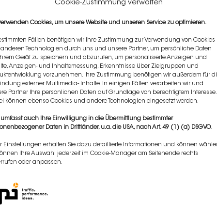
Cookie-Zustimmung verwalten
verwenden Cookies, um unsere Website und unseren Service zu optimieren.
estimmten Fällen benötigen wir Ihre Zustimmung zur Verwendung von Cookies
anderen Technologien durch uns und unsere Partner, um persönliche Daten
Ihrem Gerät zu speichern und abzurufen, um personalisierte Anzeigen und
lte, Anzeigen- und Inhaltemessung, Erkenntnisse über Zielgruppen und
uktentwicklung vorzunehmen. Ihre Zustimmung benötigen wir außerdem für d
indung externer Multimedia- Inhalte. In einigen Fällen verarbeiten wir und
re Partner Ihre persönlichen Daten auf Grundlage von berechtigtem Interesse.
i können ebenso Cookies und andere Technologien eingesetzt werden.
 umfasst auch Ihre Einwilligung in die Übermittlung bestimmter
onenbezogener Daten in Drittländer, u.a. die USA, nach Art. 49 (1) (a) DSGVO.
r Einstellungen erhalten Sie dazu detaillierte Informationen und können wähle
Klicken Sie auf „Ich stimme zu“, um
können Ihre Auswahl jederzeit im Cookie-Manager am Seitenende rechts
Google maps zu aktivieren
rrufen oder anpassen.
Cookie-Richtlinie
ICH STIMME ZU