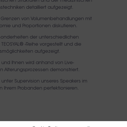
ischen Strukturen und der medizinischen
techniken detailliert aufgezeigt.
d Grenzen von Volumenbehandlungen mit
omie und Proportionen diskutieren.
sonderheiten der unterschiedlichen
 TEOSYAL® -Reihe vorgestellt und die
möglichkeiten aufgezeigt.
s und Ihnen wird anhand von Live-
n Alterungsprozessen demonstriert.
 unter Supervision unseres Speakers im
an Ihrem Probanden perfektionieren.