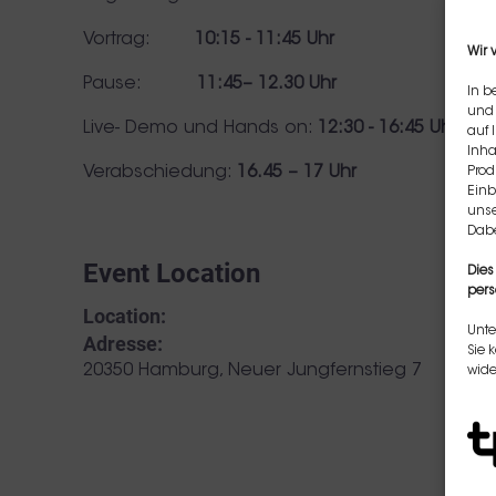
Vortrag:
10:15 - 11:45 Uhr
Wir 
Pause:
11:45– 12.30 Uhr
In b
und 
Live- Demo und Hands on:
12:30 - 16:45 Uhr
auf 
Inha
Verabschiedung:
16.45 – 17 Uhr
Prod
Einb
unse
Dabe
Event Location
Dies
pers
Location:
Unte
Adresse:
Sie 
,
20350 Hamburg
Neuer Jungfernstieg 7
wide