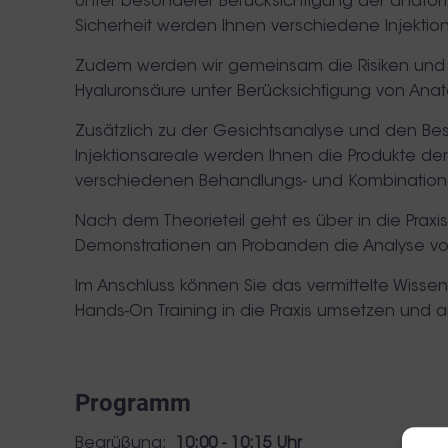
Unter besonderer Berücksichtigung der anatom
Sicherheit werden Ihnen verschiedene Injektions
Zudem werden wir gemeinsam die Risiken un
Hyaluronsäure unter Berücksichtigung von Anat
Zusätzlich zu der Gesichtsanalyse und den Be
Injektionsareale werden Ihnen die Produkte der
verschiedenen Behandlungs- und Kombinations
Nach dem Theorieteil geht es über in die Praxi
Demonstrationen an Probanden die Analyse vo
Im Anschluss können Sie das vermittelte Wissen
Hands-On Training in die Praxis umsetzen und 
Programm
Begrüßung:
10:00 - 10:15 Uhr