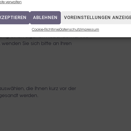
ste verwalten
KZEPTIEREN
ABLEHNEN
VOREINSTELLUNGEN ANZEIG
Cookie-Richtlinie
Datenschutz
Impressum
zeitig einen eigenen Probanden für Ihre
 wenden Sie sich bitte an Ihren
auswählen, die Ihnen kurz vor der
gesandt werden.