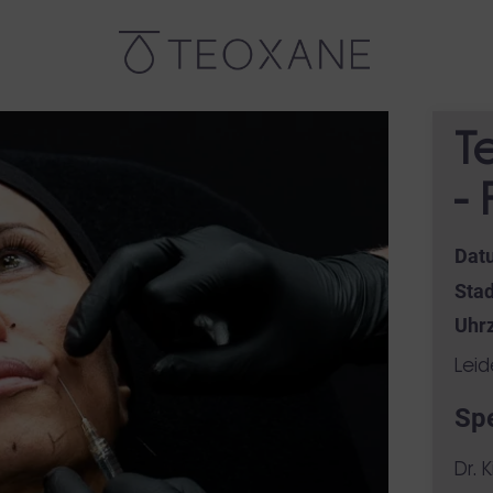
T
- 
Dat
Stad
Uhrz
Leid
Sp
Dr. 