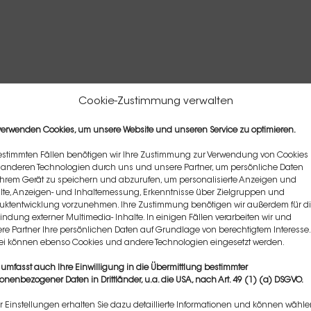
Cookie-Zustimmung verwalten
verwenden Cookies, um unsere Website und unseren Service zu optimieren.
estimmten Fällen benötigen wir Ihre Zustimmung zur Verwendung von Cookies
anderen Technologien durch uns und unsere Partner, um persönliche Daten
Ihrem Gerät zu speichern und abzurufen, um personalisierte Anzeigen und
lte, Anzeigen- und Inhaltemessung, Erkenntnisse über Zielgruppen und
uktentwicklung vorzunehmen. Ihre Zustimmung benötigen wir außerdem für d
indung externer Multimedia- Inhalte. In einigen Fällen verarbeiten wir und
re Partner Ihre persönlichen Daten auf Grundlage von berechtigtem Interesse.
i können ebenso Cookies und andere Technologien eingesetzt werden.
 umfasst auch Ihre Einwilligung in die Übermittlung bestimmter
und Supervision von Dr. Mitschele
onenbezogener Daten in Drittländer, u.a. die USA, nach Art. 49 (1) (a) DSGVO.
r Einstellungen erhalten Sie dazu detaillierte Informationen und können wähle