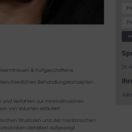
A
Sp
Dr. 
orkenntnissen & Fortgeschrittene.
Ihr
unterschiedlichen Behandlungskonzepten
Juli
e und Verfahren zur minimalinvasiven
ion von Volumen erläutert.
ischen Strukturen und der medizinischen
techniken detailliert aufgezeigt.