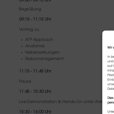
09:00 - 09:15 Uhr
Begrüßung
09:15 - 11:15 Uhr
Vortrag zu
ATP Approach
Anatomie
Wir 
Nebenwirkungen
In b
Risikomanagement
und 
auf 
Inha
11:15 -
11:45 Uhr
Prod
Einb
Pause
unse
Dabe
11:45 - 15:30 Uhr
Dies
Live-Demonstration & Hands-On unter Anleitung 
pers
15:30 - 16:00 Uhr
Unte