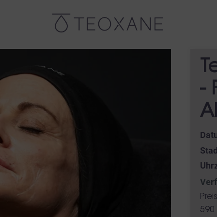
T
- 
A
Dat
Stad
Uhrz
Verf
Prei
590 