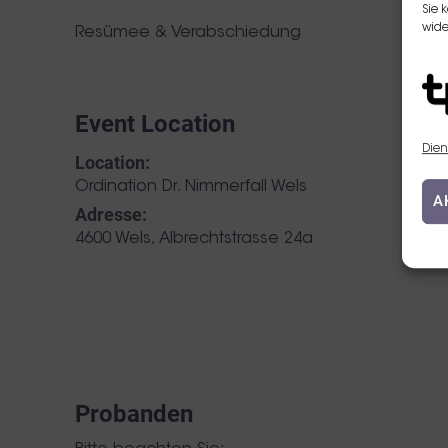
Sie 
wide
Resümee & Verabschiedung
Event Location
Dien
Location:
Ordination Dr. Nimmerfall Wels
A
Adresse:
,
4600 Wels
Albrechtstrasse 24a
Probanden