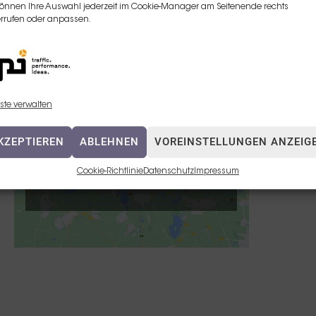
können Ihre Auswahl jederzeit im Cookie-Manager am Seitenende rechts
rrufen oder anpassen.
ste verwalten
Klicken Sie auf „Ich stimme zu“, um
KZEPTIEREN
ABLEHNEN
VOREINSTELLUNGEN ANZEIG
Google maps zu aktivieren
Cookie-Richtlinie
Cookie-Richtlinie
Datenschutz
Impressum
ICH STIMME ZU