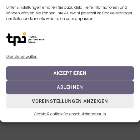
Unter Einstellungen erhalten Sie dazu detaillierte Informationen und
E-Mail:
können wählen. Sie können Ihre Auswahl jederzeit im Cookie-Manager
am Seitenende rechts widerrufen oder anpassen.
j.weindl@teoxane.com
Telefon:
+43 (0)664 5169520
Dienste verwalten
AKZEPTIEREN
ABLEHNEN
VOREINSTELLUNGEN ANZEIGEN
© 2023 TEOXANE Deutschland GmbH
Cookie-Richtlinie
Datenschutz
Impressum