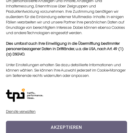
um personalisierte Anzeigen und Inhalte, Anzeigen- und
Inhaltemessung, Erkenntnisse über Zielgruppen und
Pause:
11:45– 12.30 Uhr
Produktentwicklung vorzunehmen. Ihre Zustimmung benötigen wir
außerdem für die Einbindung externer Multimedia- Inhalte. In einigen
Fällen verarbeiten wir und unsere Partner Ihre persönlichen Daten auf
Live- Demo und Hands on:
12:30 - 16:45 Uhr
Grundlage von berechtigtem Interesse. Dabei können ebenso Cookies
und andere Technologien eingesetzt werden.
Verabschiedung:
16.45 – 17 Uhr
Dies umfasst auch Ihre Einwilligung in die Übermittlung bestimmter
personenbezogener Daten in Drittländer, u.a. die USA, nach Art. 49 (1)
Event Location
(a) DSGVO.
Location:
Unter Einstellungen erhalten Sie dazu detaillierte Informationen und
können wählen. Sie können Ihre Auswahl jederzeit im Cookie-Manager
Adresse:
am Seitenende rechts widerrufen oder anpassen.
,
20350 Hamburg
Neuer Jungfernstieg 7
Dienste verwalten
Klicken Sie auf „Ich stimme zu“, um
Google maps zu aktivieren
AKZEPTIEREN
Cookie-Richtlinie