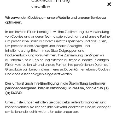
Cookie-Zustimmung
verwalten
Live-Demonstrationen
12.30 - 13.00 Uhr
Wir verwenden Cookies, um unsere Website und unseren Service zu
optimieren.
Kaffeepause
In bestimmten Fällen benötigen wir Ihre Zustimmung zur Verwendung
von Cookies und anderen Technologien durch uns und unsere Partner,
13:00 - 14:30 Uhr
um persönliche Daten auf Ihrem Gerät zu speichern und abzurufen,
um personalisierte Anzeigen und Inhalte, Anzeigen- und
Hands-On unter Anleitung und Supervision von Dr.
Inhaltemessung, Erkenntnisse über Zielgruppen und
Produktentwicklung vorzunehmen. Ihre Zustimmung benötigen wir
Murat Dağdelen
außerdem für die Einbindung externer Multimedia- Inhalte. In einigen
Fällen verarbeiten wir und unsere Partner Ihre persönlichen Daten auf
14:30 - 15:00 Uhr
Grundlage von berechtigtem Interesse. Dabei können ebenso Cookies
und andere Technologien eingesetzt werden.
Kaffeepause
Dies umfasst auch Ihre Einwilligung in die Übermittlung bestimmter
15:00 - 16:30 Uhr
personenbezogener Daten in Drittländer, u.a. die USA, nach Art. 49 (1)
(a) DSGVO.
Hands-On unter Anleitung und Supervision von Dr.
Unter Einstellungen erhalten Sie dazu detaillierte Informationen und
Murat Dağdelen.
können wählen. Sie können Ihre Auswahl jederzeit im Cookie-Manager
am Seitenende rechts widerrufen oder anpassen.
16:30 - 17:00 Uhr