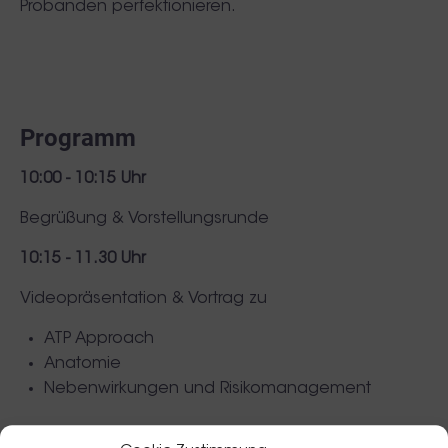
Probanden perfektionieren.
Programm
10:00 - 10:15 Uhr
Begrüßung & Vorstellungsrunde
10:15 - 11.30 Uhr
Videopräsentation & Vortrag zu
ATP Approach
Anatomie
Nebenwirkungen und Risikomanagement
11.30 - 12.30 Uhr