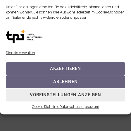
Unter Einstellungen erhalten Sie dazu detaillierte Informationen und
E-Mail:
können wählen. Sie können Ihre Auswahl jederzeit im Cookie-Manager
am Seitenende rechts widerrufen oder anpassen.
i.klein@teoxane.com
Telefon:
+49 173 2331370
Dienste verwalten
AKZEPTIEREN
ABLEHNEN
VOREINSTELLUNGEN ANZEIGEN
© 2023 TEOXANE Deutschland GmbH
Cookie-Richtlinie
Datenschutz
Impressum