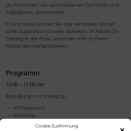
an Probanden die verschiedenen Techniken und
Indikationen demonstriert.
Im Anschluss können Sie das vermittelte Wissen
unter Supervision unseres Speakers im Hands-On
Training in die Praxis umsetzen und an Ihrem
Probanden perfektionieren.
Programm
10:00 – 11:00 Uhr
Begrüßung und Vortrag zu:
ATP-Approach
Anatomie
Nebenwirkungen & Risikomanagement
Cookie-Zustimmung
Fallstudien