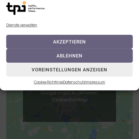
Event Location
Location:
Dienste verwalten
Firmenzentrale Teoxane
Adresse:
AKZEPTIEREN
,
80807 München
Georg-Muche-Straße 5
ABLEHNEN
VOREINSTELLUNGEN ANZEIGEN
Cookie-Richtlinie
Datenschutz
Impressum
Klicken Sie auf „Ich stimme zu“, um
Google maps zu aktivieren
Cookie-Richtlinie
ICH STIMME ZU