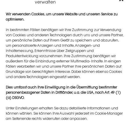
verwalten
11:30 - 12:00 Uhr
Wir verwenden Cookies, um unsere Website und unseren Service zu
optimieren.
Pause
In bestimmten Fällen benötigen wir Ihre Zustimmung zur Verwendung
von Cookies und anderen Technologien durch uns und unsere Partner,
12:00-13:00 Uhr
um persönliche Daten auf Ihrem Gerät zu speichern und abzurufen,
um personalisierte Anzeigen und Inhalte, Anzeigen- und
Live-Demonstration am Probanden von Alexandra
Inhaltemessung, Erkenntnisse über Zielgruppen und
von Künsberg.
Produktentwicklung vorzunehmen. Ihre Zustimmung benötigen wir
außerdem für die Einbindung externer Multimedia- Inhalte. In einigen
Fällen verarbeiten wir und unsere Partner Ihre persönlichen Daten auf
13:00 - 16:00 Uhr
Grundlage von berechtigtem Interesse. Dabei können ebenso Cookies
und andere Technologien eingesetzt werden.
Hands-On an Probanden unter Anleitung und
Supervision von Alexandra von Künsberg.
Dies umfasst auch Ihre Einwilligung in die Übermittlung bestimmter
personenbezogener Daten in Drittländer, u.a. die USA, nach Art. 49 (1)
16:00 - 17:00 Uhr
(a) DSGVO.
Unter Einstellungen erhalten Sie dazu detaillierte Informationen und
Feedback & Verabschiedung
können wählen. Sie können Ihre Auswahl jederzeit im Cookie-Manager
am Seitenende rechts widerrufen oder anpassen.