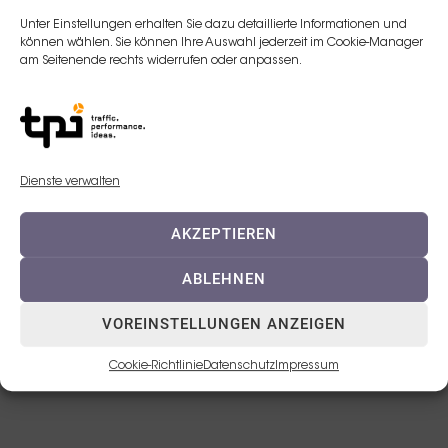
Unter Einstellungen erhalten Sie dazu detaillierte Informationen und
E-Mail:
können wählen. Sie können Ihre Auswahl jederzeit im Cookie-Manager
am Seitenende rechts widerrufen oder anpassen.
j.schottka@teoxane.com
Telefon:
+49 152 043 625 12
Dienste verwalten
AKZEPTIEREN
ABLEHNEN
VOREINSTELLUNGEN ANZEIGEN
© 2023 TEOXANE Deutschland GmbH
Cookie-Richtlinie
Datenschutz
Impressum