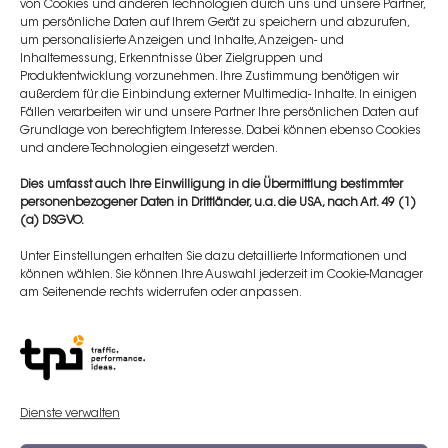
von Cookies und anderen Technologien durch uns und unsere Partner,
um persönliche Daten auf Ihrem Gerät zu speichern und abzurufen,
15:00 - 16:30 Uhr
um personalisierte Anzeigen und Inhalte, Anzeigen- und
Inhaltemessung, Erkenntnisse über Zielgruppen und
Hands-On unter Anleitung und Supervision von Dr.
Produktentwicklung vorzunehmen. Ihre Zustimmung benötigen wir
außerdem für die Einbindung externer Multimedia- Inhalte. In einigen
Murat Dağdelen
Fällen verarbeiten wir und unsere Partner Ihre persönlichen Daten auf
Grundlage von berechtigtem Interesse. Dabei können ebenso Cookies
16:30 - 17:00 Uhr
und andere Technologien eingesetzt werden.
Resümee & Verabschiedung
Dies umfasst auch Ihre Einwilligung in die Übermittlung bestimmter
personenbezogener Daten in Drittländer, u.a. die USA, nach Art. 49 (1)
(a) DSGVO.
Event Location
Unter Einstellungen erhalten Sie dazu detaillierte Informationen und
können wählen. Sie können Ihre Auswahl jederzeit im Cookie-Manager
Location:
am Seitenende rechts widerrufen oder anpassen.
Diamond Aesthetics Klinik
Adresse:
,
40237 Düsseldorf
Grafenberger Allee 128 a
Dienste verwalten