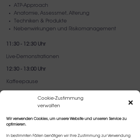
ATP-Approach
Anatomie, Assessmet, Alterung
Techniken & Produkte
Nebenwirkungen und Risikomanagement
11:30 - 12:30 Uhr
Live-Demonstrationen
12:30 - 13:00 Uhr
Kaffeepause
13:00 - 14:30 Uhr
Cookie-Zustimmung
verwalten
Hands-On unter Anleitung und Supervision von Dr.
Murat Dağdelen
Wir verwenden Cookies, um unsere Website und unseren Service zu
optimieren.
14:30 - 15:00 Uhr
In bestimmten Fällen benötigen wir Ihre Zustimmung zur Verwendung
Kaffeepause