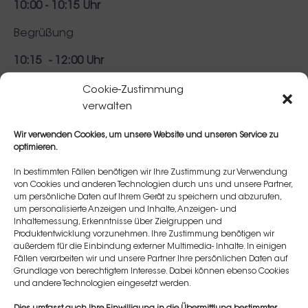
10:00 - 10:15 Uhr
Begrüßung
10:15 - 12:00 Uhr
Vortrag zu
Cookie-Zustimmung
verwalten
ATP-Approach
Anatomie
Wir verwenden Cookies, um unsere Website und unseren Service zu
optimieren.
Nebenwirkungen &
Risikomanagement
In bestimmten Fällen benötigen wir Ihre Zustimmung zur Verwendung
Interaktives Anatomie-
von Cookies und anderen Technologien durch uns und unsere Partner,
um persönliche Daten auf Ihrem Gerät zu speichern und abzurufen,
& Injektionstraining
um personalisierte Anzeigen und Inhalte, Anzeigen- und
Inhaltemessung, Erkenntnisse über Zielgruppen und
Produktentwicklung vorzunehmen. Ihre Zustimmung benötigen wir
12:00 - 12:30 Uhr
außerdem für die Einbindung externer Multimedia- Inhalte. In einigen
Fällen verarbeiten wir und unsere Partner Ihre persönlichen Daten auf
Pause
Grundlage von berechtigtem Interesse. Dabei können ebenso Cookies
und andere Technologien eingesetzt werden.
12:30 - 16:30 Uhr