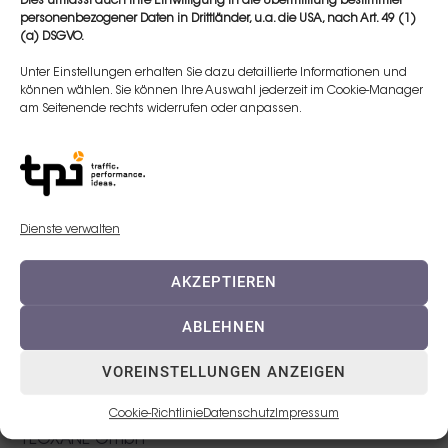
Dies umfasst auch Ihre Einwilligung in die Übermittlung bestimmter
Live-Demonstration &
personenbezogener Daten in Drittländer, u.a. die USA, nach Art. 49 (1)
(a) DSGVO.
Hands-On unter Anleitung
und Supervision von Dr.
Unter Einstellungen erhalten Sie dazu detaillierte Informationen und
Alexandra von Künsberg.
können wählen. Sie können Ihre Auswahl jederzeit im Cookie-Manager
am Seitenende rechts widerrufen oder anpassen.
16:30 - 17:00 Uhr
Resümee, Feedback &
Verabschiedung
Dienste verwalten
AKZEPTIEREN
Event Location
ABLEHNEN
Location:
TEOXANE GmbH
VOREINSTELLUNGEN ANZEIGEN
Adresse:
,
Georg-Muche-Straße 5. 80807 München
Cookie-Richtlinie
Datenschutz
Impressum
TEOXANE GmbH