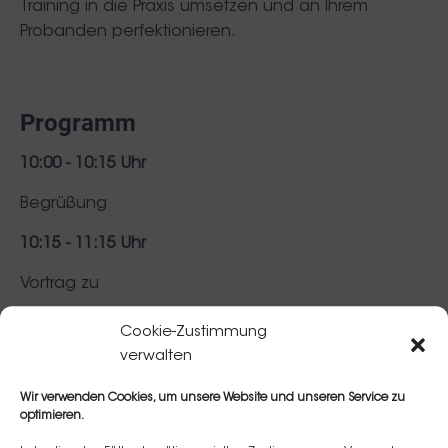
Training in die Praxis umsetzen und an Ihrem
Probanden perfektionieren.
Programm
10:00 - 10:15 Uhr
Begrüßung
10:15 - 11:15 Uhr
Vortrag zu
ATP Approach
Cookie-Zustimmung
Anatomie
verwalten
Nebenwirkungen
Risikomanagement
Wir verwenden Cookies, um unsere Website und unseren Service zu
optimieren.