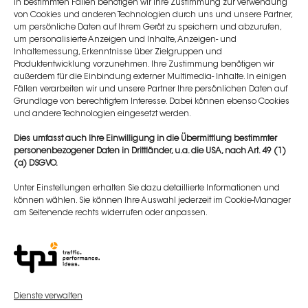
11:15 -
11:45 Uhr
In bestimmten Fällen benötigen wir Ihre Zustimmung zur Verwendung
von Cookies und anderen Technologien durch uns und unsere Partner,
Pause
um persönliche Daten auf Ihrem Gerät zu speichern und abzurufen,
um personalisierte Anzeigen und Inhalte, Anzeigen- und
Inhaltemessung, Erkenntnisse über Zielgruppen und
11:45 - 15:30 Uhr
Produktentwicklung vorzunehmen. Ihre Zustimmung benötigen wir
außerdem für die Einbindung externer Multimedia- Inhalte. In einigen
Live-Demonstration & Hands-On unter Anleitung und
Fällen verarbeiten wir und unsere Partner Ihre persönlichen Daten auf
Supervision von Dr. Mitschele
Grundlage von berechtigtem Interesse. Dabei können ebenso Cookies
und andere Technologien eingesetzt werden.
15:30 - 16:00 Uhr
Dies umfasst auch Ihre Einwilligung in die Übermittlung bestimmter
personenbezogener Daten in Drittländer, u.a. die USA, nach Art. 49 (1)
Resümee & Verabschiedung
(a) DSGVO.
Unter Einstellungen erhalten Sie dazu detaillierte Informationen und
Event Location
können wählen. Sie können Ihre Auswahl jederzeit im Cookie-Manager
am Seitenende rechts widerrufen oder anpassen.
Location:
Praxis Dr. med. Tanja Mitschele
Adresse:
,
85051 Ingolstadt
Münchener Str. 144
Dienste verwalten