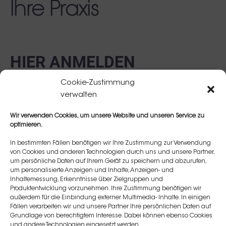
Ihre Praxis
HIER ANMELDEN
Cookie-Zustimmung
verwalten
Unser erfahrener Injektor Dr. Alexander Nimmerfall
Wir verwenden Cookies, um unsere Website und unseren Service zu
wird Ihnen zeigen, wie Sie Männer als eine
optimieren.
wichtige, oft unterschätzte Zielgruppe gezielt
In bestimmten Fällen benötigen wir Ihre Zustimmung zur Verwendung
ansprechen, erfolgreich behandeln und langfristig
von Cookies und anderen Technologien durch uns und unsere Partner,
binden können. In seiner Praxis sind bereits über 30
um persönliche Daten auf Ihrem Gerät zu speichern und abzurufen,
% seiner Patienten Männer. Das Webinar beginnt
um personalisierte Anzeigen und Inhalte, Anzeigen- und
Inhaltemessung, Erkenntnisse über Zielgruppen und
um 17:30 Uhr und dauert etwa eine halbe Stunde.
Produktentwicklung vorzunehmen. Ihre Zustimmung benötigen wir
Am Ende beantwortet Dr. Nimmerfall gerne Ihre
außerdem für die Einbindung externer Multimedia- Inhalte. In einigen
Fällen verarbeiten wir und unsere Partner Ihre persönlichen Daten auf
Fragen. Registrieren und später Streamen: Auch
Grundlage von berechtigtem Interesse. Dabei können ebenso Cookies
wenn Sie am Live-Webinar nicht teilnehmen
und andere Technologien eingesetzt werden.