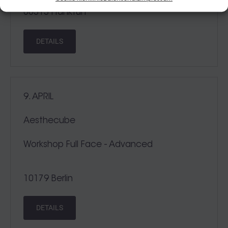
60313 Frankfurt
DETAILS
9. APRIL
Aesthecube
Workshop Full Face - Advanced
10179 Berlin
DETAILS