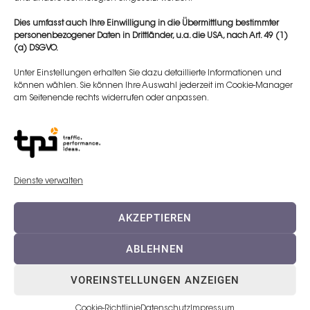
können, erhalten Sie automatisch nach Ihrer
Dies umfasst auch Ihre Einwilligung in die Übermittlung bestimmter
Registrierung einen Link zum Anschauen des
personenbezogener Daten in Drittländer, u.a. die USA, nach Art. 49 (1)
Webinars im Nachgang.
(a) DSGVO.
Unter Einstellungen erhalten Sie dazu detaillierte Informationen und
können wählen. Sie können Ihre Auswahl jederzeit im Cookie-Manager
am Seitenende rechts widerrufen oder anpassen.
Weitere Termine
Dienste verwalten
AKZEPTIEREN
13. JUNI
ABLEHNEN
VOREINSTELLUNGEN ANZEIGEN
Workshop Full Face - Advanced
Cookie-Richtlinie
Datenschutz
Impressum