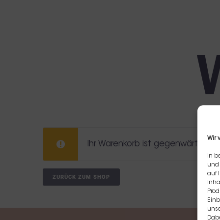
Wir 
Ihr Warenkorb ist gegenwärtig lee
In b
und 
auf 
ZURÜCK ZUM SHOP
Inha
Prod
Einb
unse
Dabe