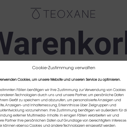
Warenkor
Cookie-Zustimmung verwalten
verwenden Cookies, um unsere Website und unseren Service zu optimieren.
r.
estimmten Fällen benötigen wir Ihre Zustimmung zur Verwendung von Cookies
anderen Technologien durch uns und unsere Partner, um persönliche Daten
Ihrem Gerät zu speichern und abzurufen, um personalisierte Anzeigen und
lte, Anzeigen- und Inhaltemessung, Erkenntnisse über Zielgruppen und
uktentwicklung vorzunehmen. Ihre Zustimmung benötigen wir außerdem für d
indung externer Multimedia- Inhalte. In einigen Fällen verarbeiten wir und
re Partner Ihre persönlichen Daten auf Grundlage von berechtigtem Interesse.
i können ebenso Cookies und andere Technologien eingesetzt werden.