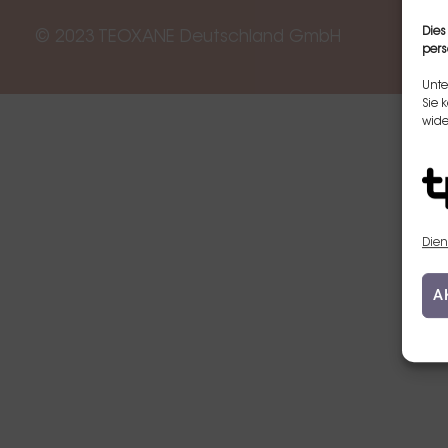
Dies
© 2023 TEOXANE Deutschland GmbH
pers
Unte
Sie 
wide
Dien
A