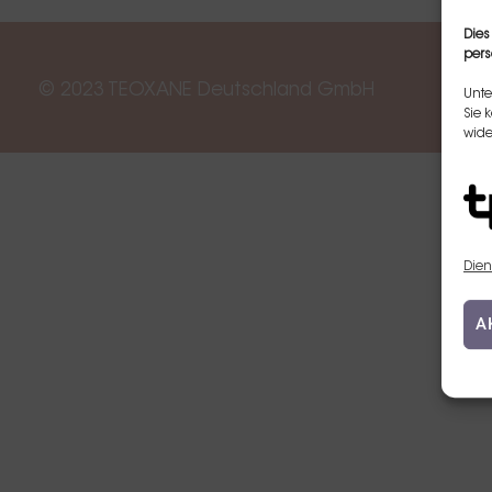
Dies
pers
© 2023 TEOXANE Deutschland GmbH
Unte
Sie 
wide
Dien
A