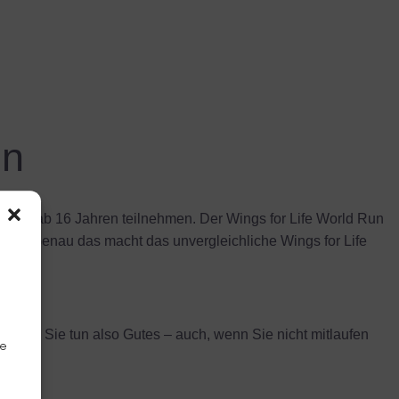
un
jede/r ab 16 Jahren teilnehmen. Der Wings for Life World Run
Start. Genau das macht das unvergleichliche Wings for Life
schung. Sie tun also Gutes – auch, wenn Sie nicht mitlaufen
ie