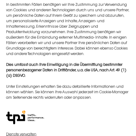
Prof. Dr. Ernst Magnus Noah
In bestimmten Fällen benötigen wir Ihre Zustimmung zur Verwendung
von Cookies und anderen Technologien durch uns und unsere Partner,
um persönliche Daten auf Ihrem Gerät zu speichern und abzurufen,
um personalisierte Anzeigen und Inhalte, Anzeigen- und
Inhaltemessung, Erkenntnisse über Zielgruppen und
Plastische Chirurgie
Produktentwicklung vorzunehmen. Ihre Zustimmung benötigen wir
außerdem für die Einbindung externer Multimedia- Inhalte. In einigen
Fällen verarbeiten wir und unsere Partner Ihre persönlichen Daten auf
Grundlage von berechtigtem Interesse. Dabei können ebenso Cookies
und andere Technologien eingesetzt werden.
Klinik:
Dies umfasst auch Ihre Einwilligung in die Übermittlung bestimmter
Noahklinik
personenbezogener Daten in Drittländer, u.a. die USA, nach Art. 49 (1)
(a) DSGVO.
Kontakt:
Unter Einstellungen erhalten Sie dazu detaillierte Informationen und
info@noahklinik.de
können wählen. Sie können Ihre Auswahl jederzeit im Cookie-Manager
am Seitenende rechts widerrufen oder anpassen.
Webseite:
https://noahklinik.de
Dienste verwalten