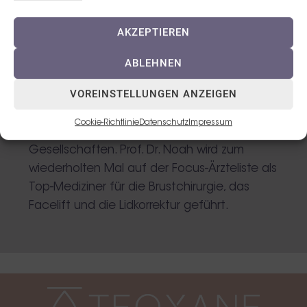
Prof. Dr. Ernst Magnus Noah ist Chefarzt der
AKZEPTIEREN
Noahklinik. Er ist Facharzt für Plastische und
Ästhetische Chirurgie und führt die
ABLEHNEN
Zusatzbezeichnung “Handchirurgie”.
VOREINSTELLUNGEN ANZEIGEN
Überdies ist Prof. Dr. Noah Autor zahlreicher
internationaler Fachartikel und aktives
Cookie-Richtlinie
Datenschutz
Impressum
Mitglied renommierter medizinischer
Gesellschaften. Prof. Dr. Noah wird zum
wiederholten Mal auf der Focus-Ärzteliste als
Top-Mediziner für die Brustchirurgie, das
Facelift und die Lidkorrektur geführt.