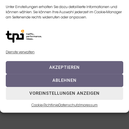
Unter Einstellungen erhalten Sie dazu detaillierte Informationen und
E-Mail:
können wählen. Sie können Ihre Auswahl jederzeit im Cookie-Manager
am Seitenende rechts widerrufen oder anpassen.
v.odogu@teoxane.com
Telefon:
+436643882380
Dienste verwalten
AKZEPTIEREN
ABLEHNEN
VOREINSTELLUNGEN ANZEIGEN
© 2023 TEOXANE Deutschland GmbH
Cookie-Richtlinie
Datenschutz
Impressum