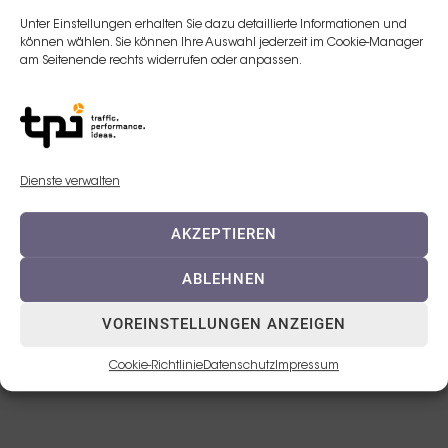
Unter Einstellungen erhalten Sie dazu detaillierte Informationen und
E-Mail:
können wählen. Sie können Ihre Auswahl jederzeit im Cookie-Manager
am Seitenende rechts widerrufen oder anpassen.
m.storch@teoxane.com
Telefon:
017680723620
Dienste verwalten
AKZEPTIEREN
ABLEHNEN
VOREINSTELLUNGEN ANZEIGEN
© 2023 TEOXANE Deutschland GmbH
Cookie-Richtlinie
Datenschutz
Impressum