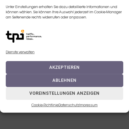
Unter Einstellungen erhalten Sie dazu detaillierte Informationen und
E-Mail:
können wählen. Sie können Ihre Auswahl jederzeit im Cookie-Manager
am Seitenende rechts widerrufen oder anpassen.
e.djurdjevic@teoxane.com
Telefon:
+43 664 3882380
Dienste verwalten
AKZEPTIEREN
ABLEHNEN
VOREINSTELLUNGEN ANZEIGEN
© 2023 TEOXANE Deutschland GmbH
Cookie-Richtlinie
Datenschutz
Impressum