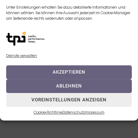
Unter Einstellungen erhalten Sie dazu detaillierte Informationen und
E-Mail:
können wählen. Sie können Ihre Auswahl jederzeit im Cookie-Manager
am Seitenende rechts widerrufen oder anpassen.
l.antoniadis@teoxane.com
Telefon:
+49 (0)176 80723678
Dienste verwalten
AKZEPTIEREN
ABLEHNEN
VOREINSTELLUNGEN ANZEIGEN
© 2023 TEOXANE Deutschland GmbH
Cookie-Richtlinie
Datenschutz
Impressum